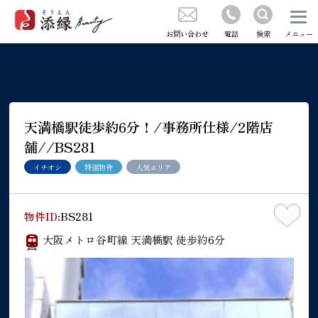
成約実績のご紹介
不動産の売買をお考えの方
お問い合わせ
電話
検索
メニュー
お問い合わせ
コラム
気に入り
天満橋駅徒歩約6分！/事務所仕様/2階店
舗//BS281
イチオシ
特選物件
人気エリア
くある質問
物件ID:
BS281
知らせ
大阪メトロ谷町線 天満橋駅 徒歩約6分
社概要