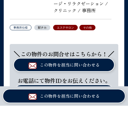
ージ・リラクゼーション /
クリニック / 事務所
事務所仕様
駅チカ
エステサロン
その他
この物件のお問合せはこちらから！
この物件を担当に問い合わせる
お電話にて物件IDをお伝えください。
０６ー６８８１ー８１００
この物件を担当に問い合わせる
平日10:00-19:00 日祝除く
大阪メトロ谷町線「天満橋」駅から徒歩約6分！