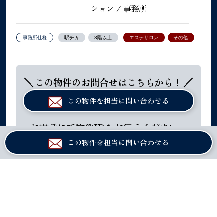
ション / 事務所
事務所仕様
駅チカ
3階以上
エステサロン
その他
この物件のお問合せはこちらから！
この物件を担当に問い合わせる
お電話にて物件IDをお伝えください。
０６ー６８８１ー８１００
この物件を担当に問い合わせる
平日10:00-19:00 日祝除く
阪神電鉄本線「福島」駅から徒歩約2分！
JR東西線「新福島」駅からも徒歩約3分！