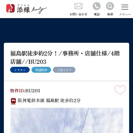
成約実績のご紹介
不動産の売買をお考えの方
お問い合わせ
電話
検索
メニュー
お問い合わせ
コラム
福島駅徒歩約2分！/事務所・店舗仕様/4階
気に入り
店舗//BU203
イチオシ
特選物件
人気エリア
くある質問
物件ID:
BU203
知らせ
阪神電鉄本線 福島駅 徒歩約2分
社概要