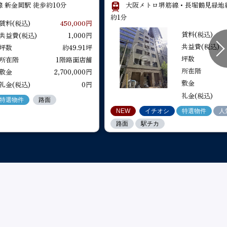
 新金岡駅 徒歩約10分
大阪メトロ堺筋線・長堀鶴見緑地線
礼金(税込)
礼金(税込)
特選物件
特選物件
特選物件
人気エリア
路面
路面
路面
駅チカ
イチオシ
NEW
イチオシ
特選物件
特選物件
路面
駅
約1分
賃料(税込)
450,000円
NEW
NEW
イチオシ
イチオシ
特選物件
特選物件
人
人
賃料(税込)
共益費(税込)
1,000円
路面
路面
駅チカ
駅チカ
/BS322
共益費(税込)
坪数
約49.91坪
坪数
所在階
1階路面店舗
所在階
敷金
2,700,000円
約18.29坪
所在階
1階路面店舗
敷金
敷金
礼金(税込)
0円
礼金(税込)
特選物件
路面
NEW
イチオシ
特選物件
人
路面
駅チカ
//BHT188
約11.97坪
所在階
1階路面店舗
敷金