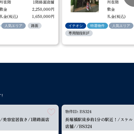
所在階
1階路面店舗
所在階
店舗//BS323
敷金
2,250,000円
敷金
礼金(税込)
1,650,000円
礼金(税込)
坪数
約32.24坪
所在階
5階店舗
敷金
人気エリア
路面
イチオシ
特選物件
人気エリア
専用階段B1F
1～4階）//BU219
物件ID: BU220
物件ID: BS324
物件ID: BS324
中
営業中
物件ID: BX144
！/美容室居抜き/2階店
/美容室居抜き/1階路面店
/美容室居抜き/1階路面店
/美容室居抜き/1階路面店
鴻池新田駅徒歩約4分！/洋菓子店跡
中崎町駅徒歩約4分！/スケルトン/
長堀橋駅徒歩約1分の駅近！/スケル
長堀橋駅徒歩約1分の駅近！/スケル
（延）
約42.4坪
所在階
1棟貸店舗
保証金
舗//BX144
舗//BU220
店舗//BS324
店舗//BS324
堺筋線 堺筋本町駅 徒歩約5分
 新金岡駅 徒歩約10分
 新金岡駅 徒歩約10分
 新金岡駅 徒歩約10分
JR東西線・学研都市線 鴻池新田駅
大阪メトロ谷町線 中崎町駅 徒歩約
大阪メトロ堺筋線・長堀鶴見緑地線
大阪メトロ堺筋線・長堀鶴見緑地線
約1分
約1分
!
賃料(税込)
賃料(税込)
賃料(税込)
賃料(税込)
450,000円
450,000円
450,000円
143,000円
賃料(税込)
賃料(税込)
賃料(税込)
賃料(税込)
共益費(税込)
共益費(税込)
共益費(税込)
共益費(税込)
1,000円
1,000円
1,000円
8,426円
共益費(税込)
共益費(税込)
X149
共益費(税込)
共益費(税込)
坪数
坪数
坪数
坪数
約10.04坪
約49.91坪
約49.91坪
約49.91坪
坪数
坪数
物件ID: BS324
坪数
坪数
所在階
所在階
所在階
所在階
1階路面店舗
1階路面店舗
1階路面店舗
2階店舗
所在階
所在階
/美容室居抜き/1階路面店
長堀橋駅徒歩約1分の駅近！/スケル
坪数
約8坪
所在階
2階店舗
敷金
所在階
所在階
敷金
敷金
敷金
敷金
2,700,000円
2,700,000円
2,700,000円
390,000円
保証金
敷金
店舗//BS324
敷金
敷金
礼金(税込)
礼金(税込)
礼金(税込)
礼金(税込)
286,000円
0円
0円
0円
解約引(税込)
礼金(税込)