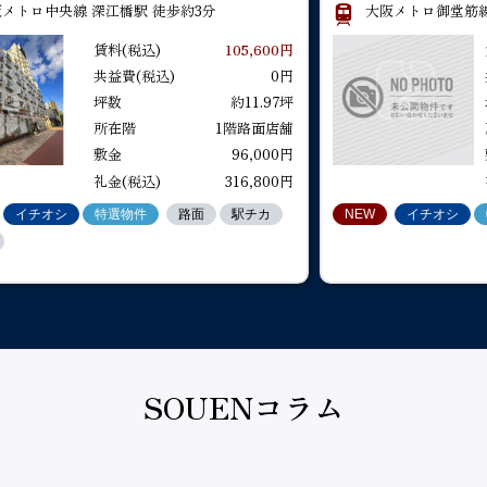
メトロ中央線 深江橋駅 徒歩約3分
大阪メトロ御堂筋線
たい方
シ
イチオシ
イチオシ
イチオシ
特選物件
特選物件
特選物件
特選物件
人気エリア
路面
路面
路面
路面
駅チカ
駅チカ
駅チカ
イチオシ
NEW
NEW
NEW
イチオシ
イチオシ
イチオシ
特選物件
売買をお考えの方
賃料(税込)
105,600円
営業中
2026.07.30
物件ID: BS322
大通り
大通り
専用階段2階
をお考えの方
共益費(税込)
0円
四ツ橋駅徒歩約2分！/物販店跡/1階路面店舗/
坪数
約11.97坪
所在階
1階路面店舗
大阪メトロ四つ橋線 四ツ橋駅 徒歩約2分
敷金
96,000円
賃料(税込)
825,000円
共益費(税込)
0円
坪数
2,250,000円
礼金(税込)
1,650,000円
礼金(税込)
316,800円
イチオシ
特選物件
路面
駅チカ
NEW
イチオシ
2026.08.06
物件ID: BHT188
深江橋駅徒歩約3分！/スケルトン/1階路面店舗
大阪メトロ中央線 深江橋駅 徒歩約3分
賃料(税込)
105,600円
共益費(税込)
0円
坪数
96,000円
礼金(税込)
316,800円
SOUENコラム