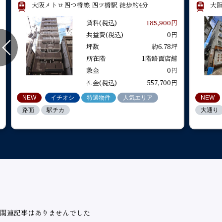
大阪メトロ四つ橋線 四ツ橋駅 徒歩約4分
大阪
店舗を貸し
NEW
NEW
NEW
NEW
イチオシ
イチオシ
イチオシ
イチオシ
特選物件
特選物件
特選物件
特選物件
人気エリア
人気エリア
人気エリア
人気エリア
イチオ
NEW
NEW
NEW
賃料(税込)
185,900円
路面
路面
路面
路面
駅チカ
駅チカ
駅チカ
駅チカ
駅チカ
大通り
大通り
大通り
閉店・移転
共益費(税込)
0円
坪数
約6.78坪
所在階
1階路面店舗
敷金
0円
礼金(税込)
557,700円
NEW
イチオシ
特選物件
人気エリア
NEW
路面
駅チカ
大通り
関連記事はありませんでした