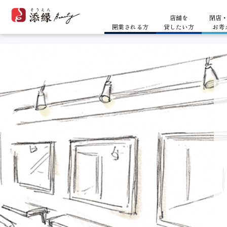
開業される方
コラム
お問い合わせ
店舗を
閉店
開業される方
貸したい方
お考
ホームページに掲載できないシ
開業スタイル
コラム
開業までのスケジュール
開業される方