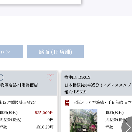
約5.53坪
所在階
1階路面店舗
敷金
0円
//BU220
ロン
路面 (1F店舗)
坪数
約15.3坪
所在階
1階路面店舗
敷金
物件ID: BS319
中
/物販店跡/1階路面店
日本橋駅徒歩約5分！/ダンススタジ
BX150
舗//BS319
 四ツ橋駅 徒歩約2分
大阪メトロ堺筋線・千日前線 日本
約11.62坪
所在階
1階路面店舗
敷金
賃料(税込)
825,000円
賃料(税込)
共益費(税込)
0円
共益費(税込)
坪数
約18.29坪
坪数