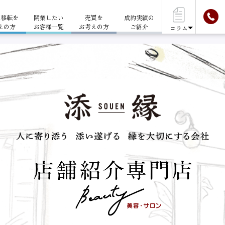
・移転を
開業したい
売買を
成約実績の
えの方
お客様一覧
お考えの方
ご紹介
コラム
ークレット物件も多数ございます。お気軽にお問い合わせくだ
居抜き物件とは
開業資
カテゴリーなし
店舗運営サポート
店舗を貸したい方
不動産
閉店・移転をお考えの方