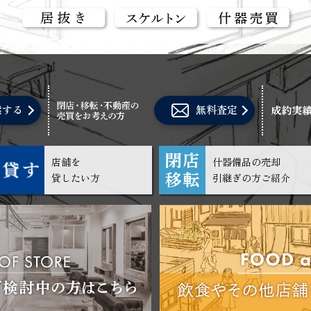
索する
無料査定
店舗を
什器備品の売却
貸したい方
引継ぎの方ご紹介
営業中
2026.07.30
物件ID: BS322
四ツ橋駅徒歩約2分！/物販店跡/1階路面店舗/
大阪メトロ四つ橋線 四ツ橋駅 徒歩約2分
賃料(税込)
825,000円
共益費(税込)
0円
坪数
2,250,000円
礼金(税込)
1,650,000円