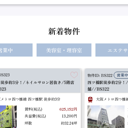
賃料(税込)
220,000円
共益費(税込)
0円
坪数
礼金(税込)
660,000円
新着物件
2026.08.04
物件ID: BU220
中崎町駅徒歩約4分！/スケルトン/1階路面店舗
大阪メトロ谷町線 中崎町駅 徒歩約4分
営業中
美容室・理容室
エステサ
賃料(税込)
660,000円
共益費(税込)
33,000円
3,000,000円
礼金(税込)
3,300,000円
BS323
営業
物件ID: BS322
2026.08.03
物件ID: BX150
徒歩約3分！/ネイルサロン居抜き/5階店
四ツ橋駅徒歩約2分！
古市駅徒歩約9分！/事務所跡/1階路面店舗//
323
舗//BS322
近鉄南大阪線・長野線 古市駅 徒歩約9分
メトロ四つ橋線 四ツ橋駅 徒歩約3分
大阪メトロ四つ橋線
賃料(税込)
135,000円
共益費(税込)
0円
坪数
245,455円
礼金(税込)
135,000円
賃料(税込)
625,152円
共益費(税込)
13,200円
坪数
約32.24坪
2026.07.31
物件ID: BS323