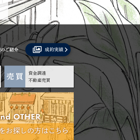
成約実績
資金調達
不動産売買
/BS322
約18.29坪
所在階
1階路面店舗
敷金