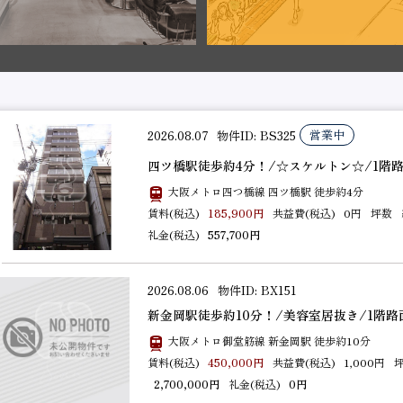
2026.08.06
物件ID: BHT188
深江橋駅徒歩約3分！/スケルトン/1階路面店舗
大阪メトロ中央線 深江橋駅 徒歩約3分
賃料(税込)
105,600円
共益費(税込)
0円
坪数
96,000円
礼金(税込)
316,800円
営業中
2026.08.07
物件ID: BS325
四ツ橋駅徒歩約4分！/☆スケルトン☆/1階路面
2026.08.06
物件ID: BX151
大阪メトロ四つ橋線 四ツ橋駅 徒歩約4分
賃料(税込)
185,900円
共益費(税込)
0円
坪数
新金岡駅徒歩約10分！/美容室居抜き/1階路面
礼金(税込)
557,700円
大阪メトロ御堂筋線 新金岡駅 徒歩約10分
賃料(税込)
450,000円
共益費(税込)
1,000円
2,700,000円
礼金(税込)
0円
2026.08.05
物件ID: BS324
長堀橋駅徒歩約1分の駅近！/スケルトン/1階路
大阪メトロ堺筋線・長堀鶴見緑地線 長堀橋駅 徒